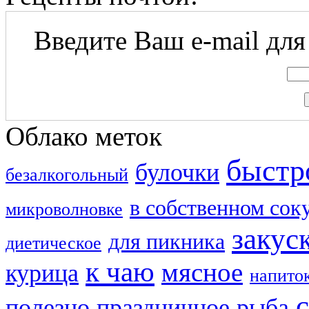
Введите Ваш e-mail для
Облако меток
быстр
булочки
безалкогольный
в собственном сок
микроволновке
закус
для пикника
диетическое
к чаю
мясное
курица
напито
полезно
праздничное
рыба