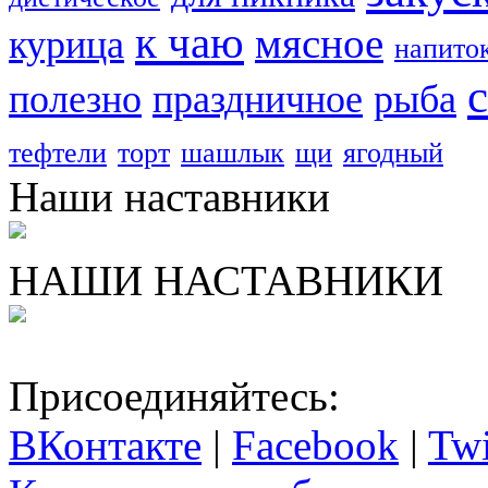
к чаю
мясное
курица
напито
полезно
праздничное
рыба
тефтели
торт
шашлык
щи
ягодный
Наши наставники
НАШИ НАСТАВНИКИ
Присоединяйтесь:
ВКонтакте
|
Facebook
|
Twi