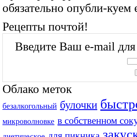
обязательно опубли-куем е
Рецепты почтой!
Введите Ваш e-mail для
Облако меток
быстр
булочки
безалкогольный
в собственном сок
микроволновке
закус
для пикника
диетическое