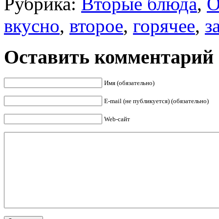
Рубрика:
Вторые блюда
,
О
вкусно
,
второе
,
горячее
,
з
Оставить комментарий
Имя (обязательно)
E-mail (не публикуется) (обязательно)
Web-сайт