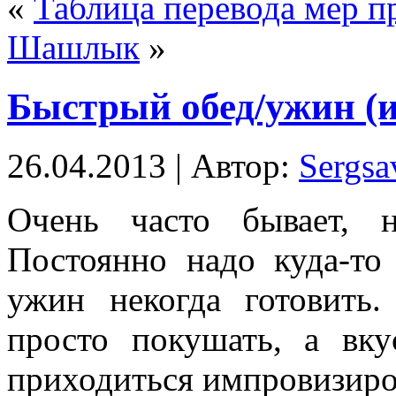
«
Таблица перевода мер п
Шашлык
»
Быстрый обед/ужин (
26.04.2013 | Автор:
Sergsa
Очень часто бывает, 
Постоянно надо куда-то
ужин некогда готовить
просто покушать, а вк
приходиться импровизир