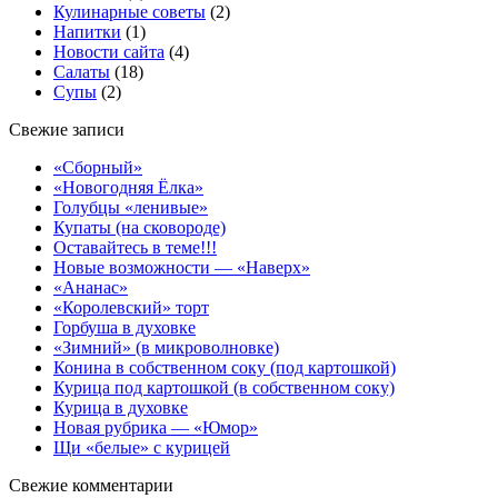
Кулинарные советы
(2)
Напитки
(1)
Новости сайта
(4)
Салаты
(18)
Супы
(2)
Свежие записи
«Сборный»
«Новогодняя Ёлка»
Голубцы «ленивые»
Купаты (на сковороде)
Оставайтесь в теме!!!
Новые возможности — «Наверх»
«Ананас»
«Королевский» торт
Горбуша в духовке
«Зимний» (в микроволновке)
Конина в собственном соку (под картошкой)
Курица под картошкой (в собственном соку)
Курица в духовке
Новая рубрика — «Юмор»
Щи «белые» с курицей
Свежие комментарии