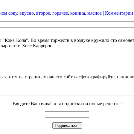
ном соку
,
вкусно
,
второе
,
горячее
,
конина
,
мясное
|
Комментарии 
"Кока-Кола". Во время торжеств в воздухе кружило сто самолет
варотти и Хосе Каррерос.
ться этим на страницах нашего сайта - сфотографируйте, напиш
Введите Ваш e-mail для подписки на новые рецепты: